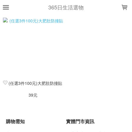
LOADING...
365日生活選物
上架時間
銷售件數
銷售價格
樣式尺寸篩選
全部樣式
黑
粉
質感黑
CHEERS
LOVE TAIWAN
白
灰
奶油米
藍
(任選3件100元)大肥肚防撞貼
深藍
39元
全部尺寸
3入
50ml
350ml
365日獨家設計
365日獨家設計(贈品)
毛巾-藍灰
加厚珊瑚絨
可綁包包當裝飾
浴巾-藍灰
單入