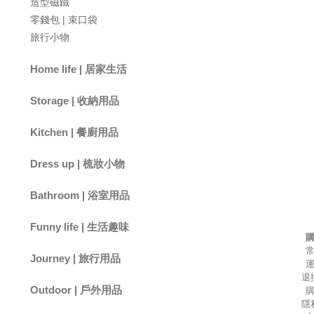
造型磁鐵
零錢包 | 束口袋
旅行小物
Home life | 居家生活
小夜燈
香氛 | 精油
拖鞋 | 襪子
小家電 | 時鐘
手機支架 | 掛繩
居家小物
Storage | 收納用品
掛勾 | 掛架
收納籃 | 收納架
桌面收納 | 面紙盒
Kitchen | 餐廚用品
筷架 | 瀝水架
杯墊 | 隔熱墊
便當袋 | 環保杯袋
水杯 | 水瓶 | 保溫瓶
筷子 | 湯匙 | 叉子 | 刀子
餐廚小物
Dress up | 梳妝小物
包包 | 化妝包
梳子 | 氣墊梳
摺疊鏡 | 化妝鏡 | 隨身鏡
髮圈 | 髮夾 | 髮帶 | 髮箍
Bathroom | 浴室用品
浴室收納
地墊 | 腳踏墊
毛巾 | 擦手巾
Funny life | 生活趣味
玩偶 | 吊飾
玩具 | 桌遊
文具 | 卡套
Journey | 旅行用品
退
收納包 | 行李袋
分裝瓶 | 旅行小物
行李秤 | 束帶 | 吊牌 | 證件
Outdoor | 戶外用品
套
隱