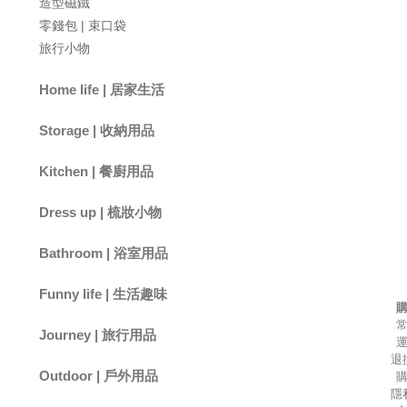
造型磁鐵
零錢包 | 束口袋
旅行小物
Home life | 居家生活
小夜燈
香氛 | 精油
拖鞋 | 襪子
小家電 | 時鐘
手機支架 | 掛繩
居家小物
Storage | 收納用品
掛勾 | 掛架
收納籃 | 收納架
桌面收納 | 面紙盒
Kitchen | 餐廚用品
筷架 | 瀝水架
杯墊 | 隔熱墊
便當袋 | 環保杯袋
水杯 | 水瓶 | 保溫瓶
筷子 | 湯匙 | 叉子 | 刀子
餐廚小物
Dress up | 梳妝小物
包包 | 化妝包
梳子 | 氣墊梳
摺疊鏡 | 化妝鏡 | 隨身鏡
髮圈 | 髮夾 | 髮帶 | 髮箍
Bathroom | 浴室用品
浴室收納
地墊 | 腳踏墊
毛巾 | 擦手巾
Funny life | 生活趣味
玩偶 | 吊飾
玩具 | 桌遊
文具 | 卡套
Journey | 旅行用品
退
收納包 | 行李袋
分裝瓶 | 旅行小物
行李秤 | 束帶 | 吊牌 | 證件
Outdoor | 戶外用品
套
隱