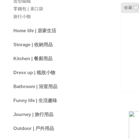
造型磁鐵
收藏
零錢包 | 束口袋
旅行小物
Home life | 居家生活
小夜燈
香氛 | 精油
拖鞋 | 襪子
小家電 | 時鐘
手機支架 | 掛繩
居家小物
Storage | 收納用品
掛勾 | 掛架
收納籃 | 收納架
桌面收納 | 面紙盒
Kitchen | 餐廚用品
筷架 | 瀝水架
杯墊 | 隔熱墊
便當袋 | 環保杯袋
水杯 | 水瓶 | 保溫瓶
筷子 | 湯匙 | 叉子 | 刀子
餐廚小物
Dress up | 梳妝小物
包包 | 化妝包
梳子 | 氣墊梳
摺疊鏡 | 化妝鏡 | 隨身鏡
髮圈 | 髮夾 | 髮帶 | 髮箍
Bathroom | 浴室用品
浴室收納
地墊 | 腳踏墊
毛巾 | 擦手巾
Funny life | 生活趣味
玩偶 | 吊飾
玩具 | 桌遊
文具 | 卡套
Journey | 旅行用品
收納包 | 行李袋
分裝瓶 | 旅行小物
行李秤 | 束帶 | 吊牌 | 證件
Outdoor | 戶外用品
套