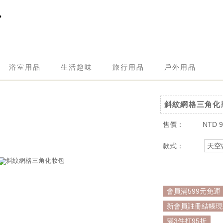
浴室用品
生活趣味
旅行用品
戶外用品
斜紋網格三角化
售價：
NTD 9
款式：
天空
會員滿599元免運
新會員註冊結帳現折
滿3件打95折
. 