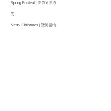
雨傘
露營 | 求生
汽機車周邊
Spring Festival | 春節過年必
備
Merry Christmas | 聖誕禮物