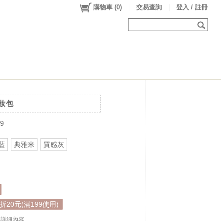
購物車
(
0
)
交易查詢
登入 / 註冊
妝包
9
藍
典雅米
質感灰
20元(滿199使用)
. . 詳細內容