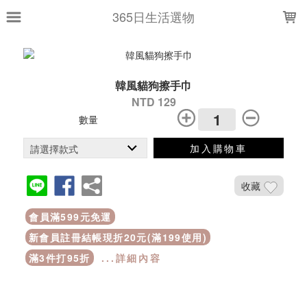
LOADING...
365日生活選物
韓風貓狗擦手巾
NTD 129
數量
加入購物車
收藏
會員滿599元免運
新會員註冊結帳現折20元(滿199使用)
滿3件打95折
...詳細內容