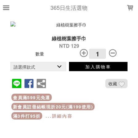
LOADING...
365日生活選物
綠植樹葉擦手巾
NTD 129
數量
加入購物車
收藏
會員滿599元免運
新會員註冊結帳現折20元(滿199使用)
滿3件打95折
...詳細內容