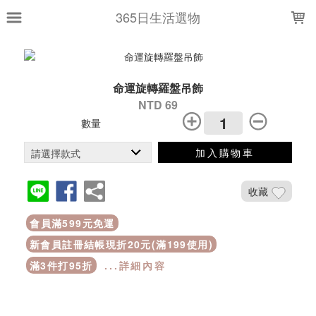
LOADING...
365日生活選物
命運旋轉羅盤吊飾
NTD 69
數量
加入購物車
收藏
會員滿599元免運
新會員註冊結帳現折20元(滿199使用)
滿3件打95折
...詳細內容