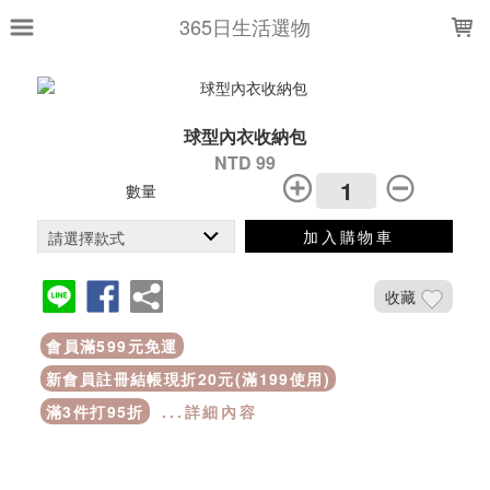
LOADING...
365日生活選物
球型內衣收納包
NTD 99
數量
加入購物車
收藏
會員滿599元免運
新會員註冊結帳現折20元(滿199使用)
滿3件打95折
...詳細內容