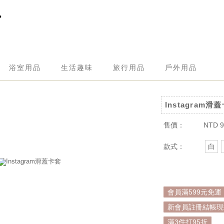
浴室用品
生活趣味
旅行用品
戶外用品
Instagram滑
售價：
NTD 9
款式：
白
會員滿599元免運
新會員註冊結帳現折
滿3件打95折
. 