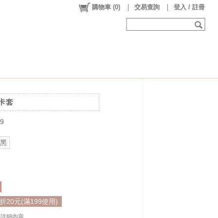
購物車
(
0
)
交易查詢
登入 / 註冊
蓋卡套
9
黑
20元(滿199使用)
. . 詳細內容