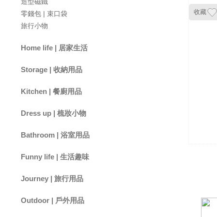
造型磁鐵
收藏
零錢包 | 束口袋
旅行小物
Home life | 居家生活
小夜燈
香氛 | 精油
拖鞋 | 襪子
小家電 | 時鐘
手機支架 | 掛繩
居家小物
Storage | 收納用品
掛勾 | 掛架
收納籃 | 收納架
桌面收納 | 面紙盒
Kitchen | 餐廚用品
筷架 | 瀝水架
杯墊 | 隔熱墊
便當袋 | 環保杯袋
水杯 | 水瓶 | 保溫瓶
筷子 | 湯匙 | 叉子 | 刀子
餐廚小物
Dress up | 梳妝小物
包包 | 化妝包
梳子 | 氣墊梳
摺疊鏡 | 化妝鏡 | 隨身鏡
髮圈 | 髮夾 | 髮帶 | 髮箍
Bathroom | 浴室用品
浴室收納
地墊 | 腳踏墊
毛巾 | 擦手巾
Funny life | 生活趣味
玩偶 | 吊飾
玩具 | 桌遊
文具 | 卡套
Journey | 旅行用品
收納包 | 行李袋
分裝瓶 | 旅行小物
行李秤 | 束帶 | 吊牌 | 證件
Outdoor | 戶外用品
套