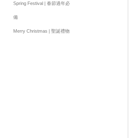
雨傘
露營 | 求生
汽機車周邊
Spring Festival | 春節過年必
備
Merry Christmas | 聖誕禮物