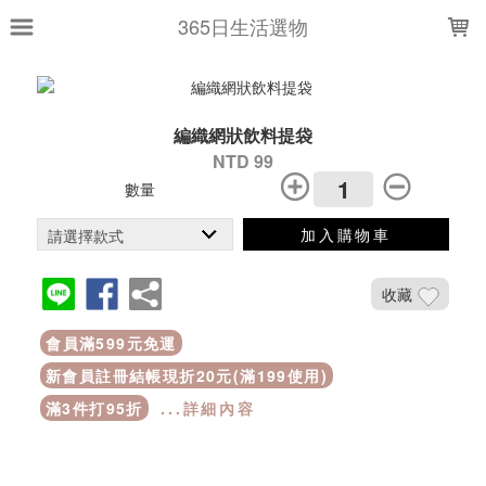
LOADING...
365日生活選物
編織網狀飲料提袋
NTD 99
數量
加入購物車
收藏
會員滿599元免運
新會員註冊結帳現折20元(滿199使用)
滿3件打95折
...詳細內容