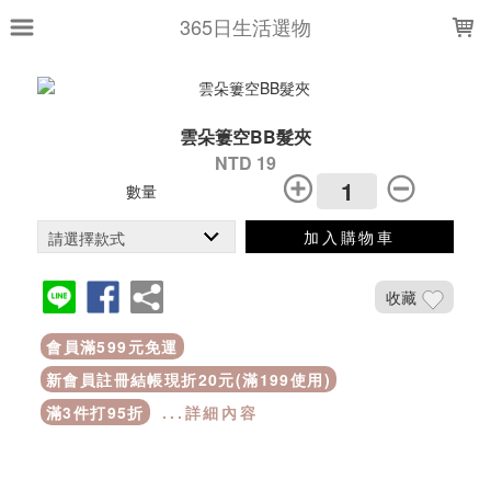
LOADING...
365日生活選物
雲朵簍空BB髮夾
NTD 19
數量
加入購物車
收藏
會員滿599元免運
新會員註冊結帳現折20元(滿199使用)
滿3件打95折
...詳細內容